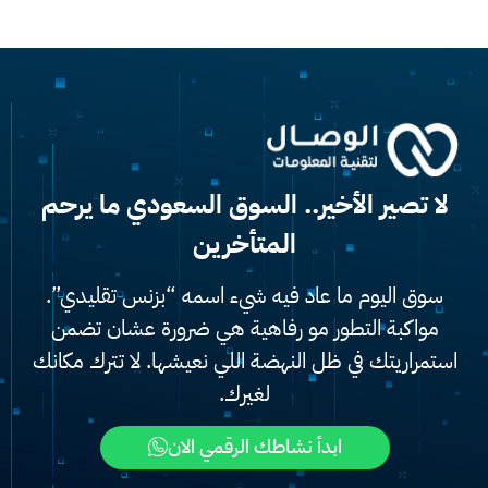
لا تصير الأخير.. السوق السعودي ما يرحم
المتأخرين
سوق اليوم ما عاد فيه شيء اسمه “بزنس تقليدي”.
مواكبة التطور مو رفاهية هي ضرورة عشان تضمن
استمراريتك في ظل النهضة اللي نعيشها. لا تترك مكانك
لغيرك.
ابدأ نشاطك الرقمي الان