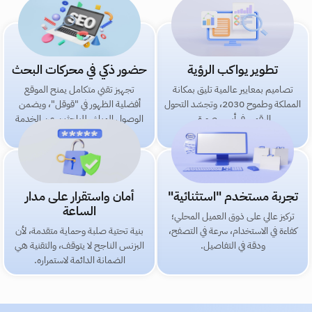
​تطوير يواكب الرؤية
​حضور ذكي في محركات البحث
تصاميم بمعايير عالمية تليق بمكانة
تجهيز تقني متكامل يمنح الموقع
المملكة وطموح 2030، وتجسّد التحول
أفضلية الظهور في "قوقل"، ويضمن
الرقمي في أبهى صورة.
الوصول المباشر للباحثين عن الخدمة
فعلياً.
​تجربة مستخدم "استثنائية"
أمان واستقرار على مدار
الساعة
تركيز عالي على ذوق العميل المحلي؛
كفاءة في الاستخدام، سرعة في التصفح،
بنية تحتية صلبة وحماية متقدمة، لأن
ودقة في التفاصيل.
البزنس الناجح لا يتوقف، والتقنية هي
الضمانة الدائمة لاستمراره.