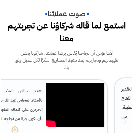
صوت عملائنا
استمع لما قاله شركاؤنا عن تجربتهم
معنا
لأننا نؤمن أن نجاحنا يُقاس برضا عملائنا، شاركونا بعض
تقييماتهم وتجاربهم بعد تنفيذ المشاريع. شكرًا لكل عميل وثق
بنا.
نتقدم بخالص الشكر والتقدير
للأستاذ المحامي عبد الله بن هاشم
الحريري على كلماته الطيبة، ونفخر
بأن نكون جزءًا من نجاحه الرقمي