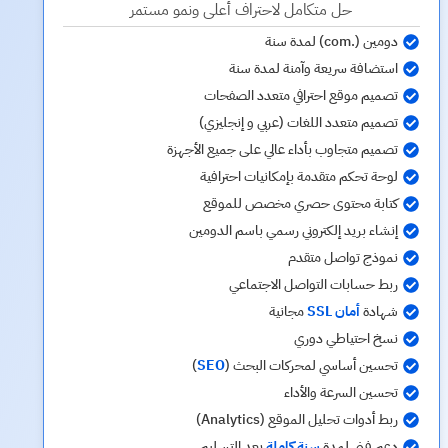
حل متكامل لاحتراف أعلى ونمو مستمر
دومين (.com) لمدة سنة
استضافة سريعة وآمنة لمدة سنة
تصميم موقع احترافي متعدد الصفحات
تصميم متعدد اللغات (عربي و إنجليزي)
تصميم متجاوب بأداء عالي على جميع الأجهزة
لوحة تحكم متقدمة بإمكانيات احترافية
كتابة محتوى حصري مخصص للموقع
إنشاء بريد إلكتروني رسمي باسم الدومين
نموذج تواصل متقدم
ربط حسابات التواصل الاجتماعي
شهادة
أمان SSL
مجانية
نسخ احتياطي دوري
تحسين أساسي لمحركات البحث (
SEO
)
تحسين السرعة والأداء
ربط أدوات تحليل الموقع (Analytics)
دعم فني لمدة
سنة كاملة
بعد التسليم