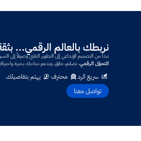
نربطك بالعالم الرقمي... بثق
تبدأ من التصميم الإبداعي إلى التطوير التقني وصولاً إلى الت
التحوّل الرقمي
، نصمّم، نطوّر، وندعم نجاحك بخبرة واحترافي
سريع الرد
محترف
يهتم بتفاصيلك
تواصل معنا