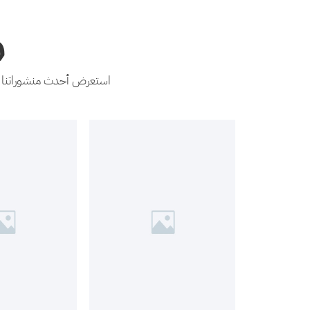
م
استعرض أحدث منشوراتنا عل