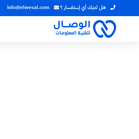
هل لديك أي إستفسار ؟
info@elwesal.com